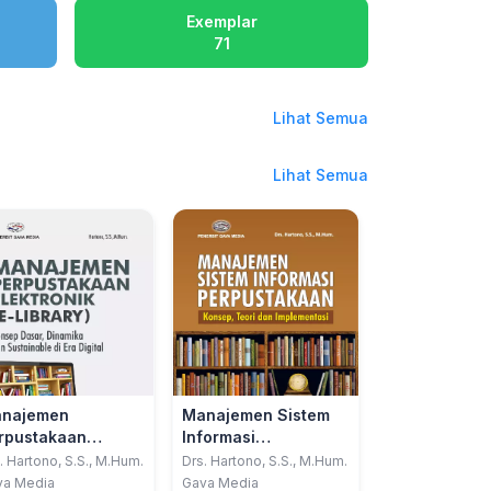
Exemplar
71
Lihat Semua
Lihat Semua
najemen
Manajemen Sistem
rpustakaan
Informasi
ktronik ( E-Library
Perpustakaan
. Hartono, S.S., M.Hum.
Drs. Hartono, S.S., M.Hum.
Konsep Dasar,
va Media
Gava Media