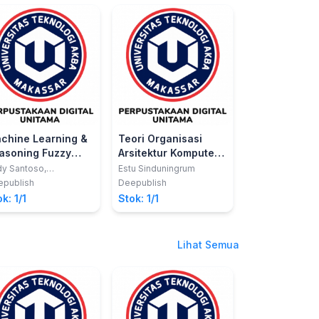
chine Learning &
Teori Organisasi
asoning Fuzzy
Arsitektur Komputer
gic Algoritma,
& Praktik Assembler
y Santoso,
Estu Sinduningrum
inuddin I. S. Azis dan
nual, Matlab, &
Untuk Pemula
epublish
Deepublish
rahayaty
pid Miner
k: 1/1
Stok: 1/1
Lihat Semua