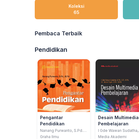
Koleksi
65
Pembaca Terbaik
Pendidikan
Pengantar
Desain Multimedia
Pendidikan
Pembelajaran
Nanang Purwanto, S.Pd.,
I Gde Wawan Sudatha,
M.Pd.
S.Pd., S.T., M.Pd.; Dr. I
Graha Ilmu
Media Akademi