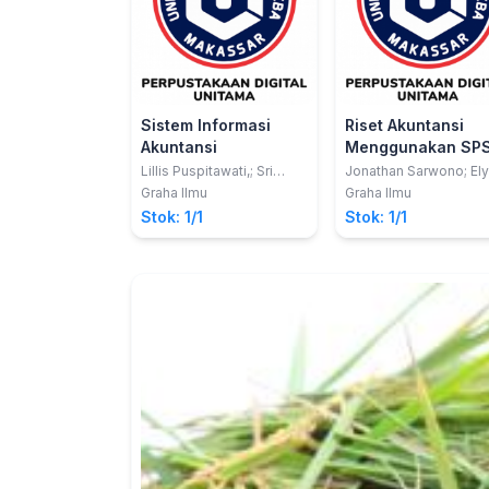
Sistem Informasi
Riset Akuntansi
Akuntansi
Menggunakan SP
Lillis Puspitawati,; Sri
Jonathan Sarwono; Ely
Dewi Anggadini
Suhayat
Graha Ilmu
Graha Ilmu
Stok: 1/1
Stok: 1/1