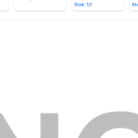
Pd.
Di
Stok: 1/1
Sto
Su
Dig