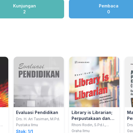
Kunjungan
Pembaca
2
0
Evaluasi Pendidikan
Library is Librarian;
Ma
Perpustakaan dan
Pe
Drs. H. Ari Tasiman, M.Pd.
Pustakawan di Era
Ele
Pustaka Ilmu
Rhoni Rodin, S.Pd.I.,
Drs
M.Hum
Milenial dan 4.0
) 
Graha Ilmu
Ga
Stok: 1/1