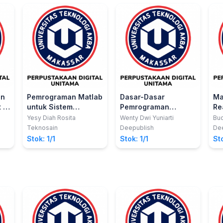
an
Pemrograman Matlab
Dasar-Dasar
Ma
t 5
untuk Sistem
Pemrograman
Re
y
Informasi Geografis
Dengan Python
Lo
Yesy Diah Rosita
Wenty Dwi Yuniarti
Bud
vin
Azm
Berbasis Kecerdasan
Ma
Teknosain
Deepublish
De
MSI
Zoh
Buatan
Ra
Stok: 1/1
Stok: 1/1
Sto