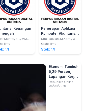
untansi Keuangan
Penerapan Aplikasi
nengah
Komputer Akuntansi
dengan abss Premier
ar Murifal, SE., MM.,
Sifa Fauziah, M.Kom., Wati
M., Dra. ML. Dian Ela
Erawati, M.Kom., Lila Dini
V.20
ha Ilmu
Graha Ilmu
ita, MM., Suhartono,
Utami, M.Kom
k: 1/1
Stok: 1/1
kt.
Ekonomi Tumbuh
5,29 Persen,
Lapangan Kerja
Formal Perlu
Republika Online
06/08/2026
Diperluas