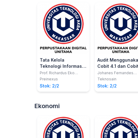
Tata Kelola
Audit Menggunak
Teknologi Informasi
Cobit 4.1 dan Cobi
Edisi 2
dengan Case Stud
Prof. Richardus Eko
Johanes Fernandes
Indrajit
Andry, S.T., M.Kom, Ke
Preinexus
Teknosain
Christianto, S.Kom., M
Stok: 2/2
Stok: 2/2
Ekonomi